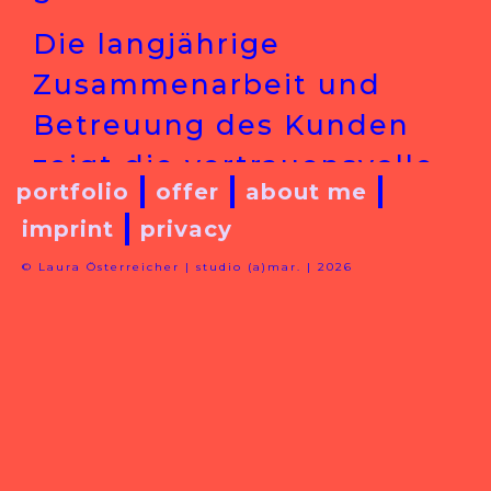
Die langjährige
Zusammenarbeit und
Betreuung des Kunden
zeigt die vertrauensvolle
portfolio
offer
about me
Beziehung und die hohe
imprint
privacy
Zufriedenheit mit den
© Laura Österreicher | studio (a)mar. | 2026
erbrachten Leistungen.